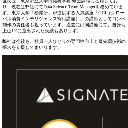
世良は、東京都立大学情報科学科 修士課程に在籍してお
り、現在は弊社にてData Science Team Managerを務めていま
す。東京大学「松尾研」が提供する人気講座「GCI（グロー
バル消費インテリジェンス寄付講座）」の講師としてコンペ
制作の責任者も担っています。過去には同講座にて、自身も
上位1%に選出された実績もあります。
弊社は今後も、社員一人ひとりの専門性向上と最先端技術の
探求を支援してまいります。