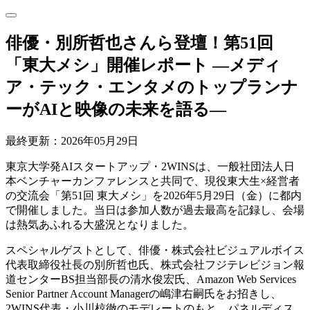
俳優・別所哲也さんら登壇！第51回
「東大メシ」開催レポート ―メディ
ア・テック・エンタメのトップランナ
ーがAIと映像の未来を語る―
最終更新：2026年05月29日
東京大学発AIスタートアップ・2WINSは、一般社団法人日
本ベンチャーカンファレンスと共同で、現役東大生×経営者
の交流会「第51回 東大メシ」を2026年5月29日（金）に都内
で開催しました。当日は参加人数が過去最高を記録し、会場
は熱気あふれる大盛況となりました。
スペシャルゲストとして、俳優・株式会社ビジュアルボイス
代表取締役社長の別所哲也氏、株式会社フジテレビジョン報
道センターBS担当部長の清水俊宏氏、Amazon Web Services
Senior Partner Account Managerの嶋津右嗣氏をお招きし、
2WINS代表・小川椋徹のモデレートのもと、パネルディス